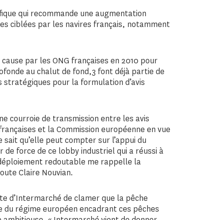
ntifique qui recommande une augmentation
s ciblées par les navires français, notamment
 cause par les ONG françaises en 2010 pour
rofonde au chalut de fond,3 font déjà partie de
ts stratégiques pour la formulation d’avis
une courroie de transmission entre les avis
 françaises et la Commission européenne en vue
he sait qu’elle peut compter sur l’appui du
ur de force de ce lobby industriel qui a réussi à
 déploiement redoutable me rappelle la
joute Claire Nouvian.
te d’Intermarché de clamer que la pêche
e du régime européen encadrant ces pêches
e ambitieuse. « Intermarché vient de donner