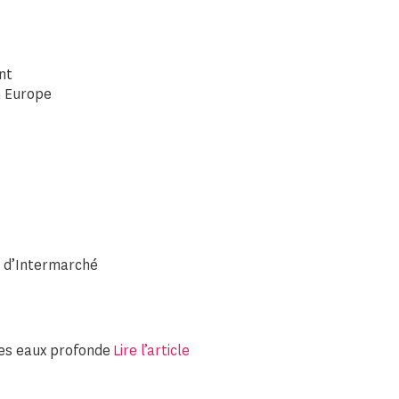
nt
n Europe
e d’Intermarché
des eaux profonde
Lire l’article