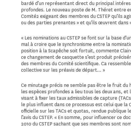
bardé d’un représentant direct du principal intéres
profondes. Le nouveau poste de M. Théret entre en
Comité2 exigeant des membres du CSTEP qu’ils a
ou des parties prenantes » et qu’ils œuvrent dans « l’
« Les nominations au CSTEP se font sur la base d’un a
mal à croire que le synchronisme entre la nominati
position à la Scapêche soit fortuit, commente Cla
ce changement de casquette s’est produit préciséme
des membres du Comité scientifique. Ca ressemble a
collective sur les préavis de départ… »
Ce minutage précis ne semble pas être le fruit du 
les espèces profondes a lieu tous les deux ans, et 
visant à fixer les taux admissibles de capture (TACs)
le plus influent dans ce processus est celui que l
officielle sur les TACs et quotas, rendue publique l
l’avis du CSTEP. « En somme, pour influencer ce docu
2010 du CSTEP sachant que ses membres sont nomme