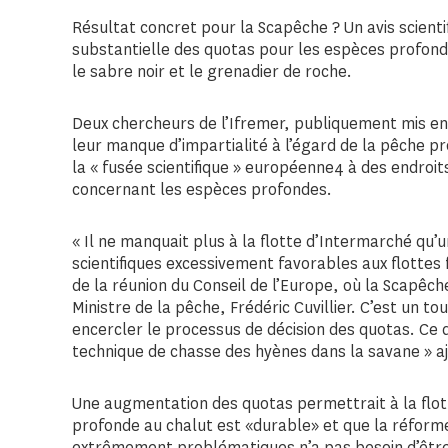
Résultat concret pour la Scapêche ? Un avis scie
substantielle des quotas pour les espèces profonde
le sabre noir et le grenadier de roche.
Deux chercheurs de l’Ifremer, publiquement mis en
leur manque d’impartialité à l’égard de la pêche p
la « fusée scientifique » européenne4 à des endroi
concernant les espèces profondes.
« Il ne manquait plus à la flotte d’Intermarché qu’
scientifiques excessivement favorables aux flottes
de la réunion du Conseil de l’Europe, où la Scapêc
Ministre de la pêche, Frédéric Cuvillier. C’est un to
encercler le processus de décision des quotas. Ce
technique de chasse des hyènes dans la savane » a
Une augmentation des quotas permettrait à la flot
profonde au chalut est «durable» et que la réform
extrêmement problématiques n’a pas besoin d’êtr