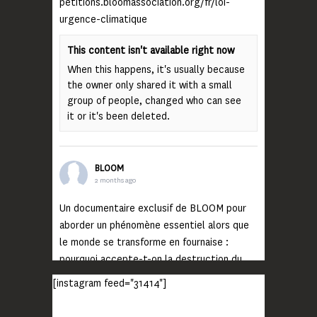
petitions.bloomassociation.org/fr/loi-
urgence-climatique
This content isn't available right now
When this happens, it's usually because
the owner only shared it with a small
group of people, changed who can see
it or it's been deleted.
BLOOM
2 months ago
Un documentaire exclusif de BLOOM pour
aborder un phénomène essentiel alors que
le monde se transforme en fournaise :
pourquoi accepte-t-on la destruction du
monde ?
[instagram feed="31414"]
Lisez jusqu’au bout et rendez-vous sur