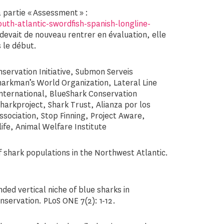
a partie « Assessment » :
outh-atlantic-swordfish-spanish-longline-
ie devait de nouveau rentrer en évaluation, elle
 le début.
servation Initiative, Submon Serveis
arkman’s World Organization, Lateral Line
International, BlueShark Conservation
Sharkproject, Shark Trust, Alianza por los
sociation, Stop Finning, Project Aware,
ife, Animal Welfare Institute
 shark populations in the Northwest Atlantic.
ded vertical niche of blue sharks in
nservation. PLoS ONE 7(2): 1-12.