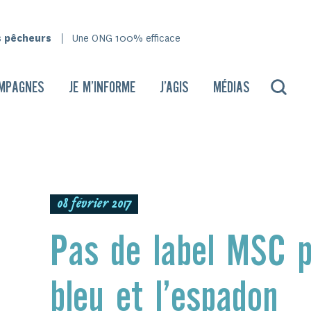
s pêcheurs
Une ONG 100% efficace
MPAGNES
JE M’INFORME
J’AGIS
MÉDIAS
08 février 2017
Pas de label MSC p
bleu et l’espadon