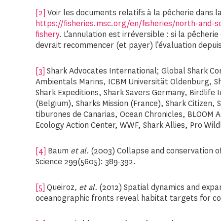
[2]
Voir les documents relatifs à la pêcherie dans l
https://fisheries.msc.org/en/fisheries/north-and-s
fishery
. L’annulation est irréversible : si la pêcher
devrait recommencer (et payer) l’évaluation depuis
[3]
Shark Advocates International; Global Shark Con
Ambientals Marins, ICBM Universität Oldenburg, Sh
Shark Expeditions, Shark Savers Germany, Birdlife 
(Belgium), Sharks Mission (France), Shark Citizen, 
tiburones de Canarias, Ocean Chronicles, BLOOM As
Ecology Action Center, WWF, Shark Allies, Pro Wildl
[4]
Baum
et al.
(2003) Collapse and conservation of
Science 299(5605): 389-392.
[5]
Queiroz
, et al.
(2012) Spatial dynamics and expan
oceanographic fronts reveal habitat targets for co