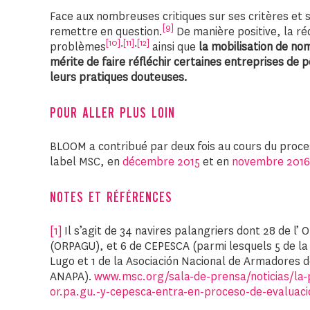
Face aux nombreuses critiques sur ses critères et 
[9]
remettre en question.
De manière positive, la r
[10]
,
[11]
,
[12]
problèmes
ainsi que
la mobilisation de no
mérite de faire réfléchir certaines entreprises de p
leurs pratiques douteuses.
POUR ALLER PLUS LOIN
BLOOM a contribué par deux fois au cours du proces
label MSC, en
décembre 2015
et en
novembre 2016
NOTES ET RÉFÉRENCES
[1]
Il s’agit de 34 navires palangriers dont 28 de l
(ORPAGU), et 6 de CEPESCA (parmi lesquels 5 de l
Lugo et 1 de la Asociación Nacional de Armadores 
ANAPA).
www.msc.org/sala-de-prensa/noticias/la-
or.pa.gu.-y-cepesca-entra-en-proceso-de-evaluac