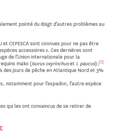
alement pointé du doigt d’autres problèmes au
GU et CEPESCA sont connues pour ne pas être
espèces accessoires ». Ces dernières sont
ouge de l’Union internationale pour la
[7]
requins mako (
Isurus
oxyrinchus
et
I
.
paucus
) ;
1% des jours de pêche en Atlantique Nord et 3%
es, notamment pour l’espadon, l’autre espèce
res qui les ont convaincus de se retirer de
SC