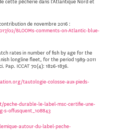
e cette pêcherie dans l’Atlantique Nord et
contribution de novembre 2016 :
017/02/BLOOMs-comments-on-Atlantic-blue-
tch rates in number of fish by age for the
anish longline fleet, for the period 1989-2011
i. Pap. ICCAT 70(4): 1826-1836.
tion.org/tautologie-colosse-aux-pieds-
/peche-durable-le-label-msc-certifie-une-
g-s-offusquent_108843
lemique-autour-du-label-peche-