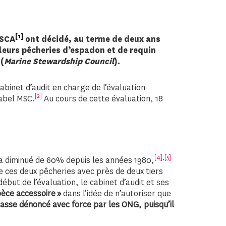
[1]
ESCA
ont décidé, au terme de deux ans
 leurs pêcheries d’espadon et de requin
(
Marine Stewardship Council
)
.
cabinet d’audit en charge de l’évaluation
[2]
label MSC.
Au cours de cette évaluation, 18
[4]
,
[5]
 a diminué de 60% depuis les années 1980,
de ces deux pêcheries avec près de deux tiers
but de l’évaluation, le cabinet d’audit et ses
pèce accessoire »
dans l’idée de n’autoriser que
asse dénoncé avec force par les ONG, puisqu’il