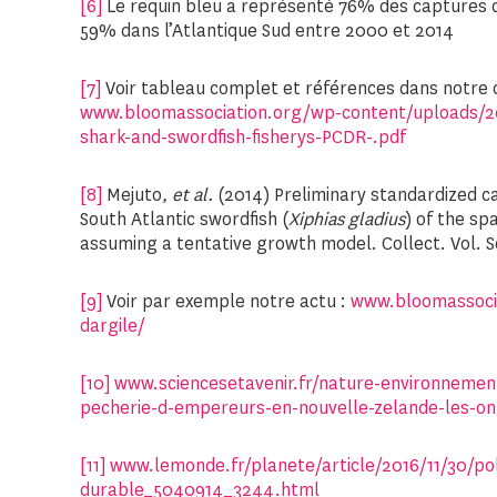
[6]
Le requin bleu a représenté 76% des captures d
59% dans l’Atlantique Sud entre 2000 et 2014
[7]
Voir tableau complet et références dans notre 
www.bloomassociation.org/wp-content/uploads/2
shark-and-swordfish-fisherys-PCDR-.pdf
[8]
Mejuto
, et al.
(2014) Preliminary standardized ca
South Atlantic swordfish (
Xiphias gladius
) of the sp
assuming a tentative growth model. Collect. Vol. Sc
[9]
Voir par exemple notre actu :
www.bloomassocia
dargile/
[10]
www.sciencesetavenir.fr/nature-environnement
pecherie-d-empereurs-en-nouvelle-zelande-les-on
[11]
www.lemonde.fr/planete/article/2016/11/30/po
durable_5040914_3244.html