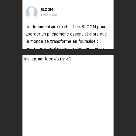
BLOOM
1 month ago
Un documentaire exclusif de BLOOM pour
aborder un phénomène essentiel alors que
le monde se transforme en fournaise :
pourquoi accepte-t-on la destruction du
monde ?
[instagram feed="31414"]
Lisez jusqu’au bout et rendez-vous sur
notre chaîne Youtube (lien en bio) pour
découvrir un film qui génèrera deux choses
importantes : des conversations
interrogeant votre mémoire et celle de vos
proches, et la conscience de tout
...
Voir plus
Photo
BLOOM