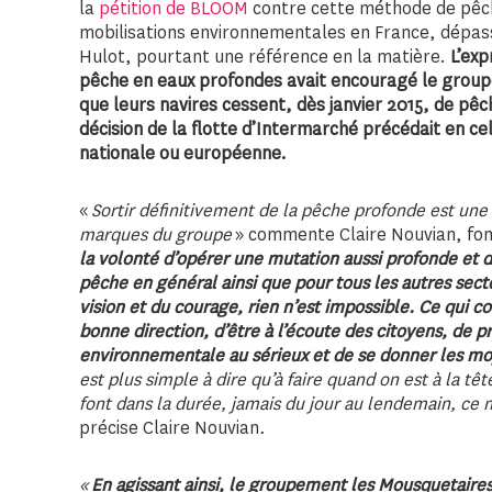
la
pétition de BLOOM
contre cette méthode de pêche
mobilisations environnementales en France, dépas
Hulot, pourtant une référence en la matière.
L’exp
pêche en eaux profondes avait encouragé le grou
que leurs navires cessent, dès janvier 2015, de pê
décision de la flotte d’Intermarché précédait en c
nationale ou européenne.
«
Sortir définitivement de la pêche profonde est une
marques du groupe
» commente Claire Nouvian, fo
la volonté d’opérer une mutation aussi profonde et di
pêche en général ainsi que pour tous les autres sec
vision et du courage, rien n’est impossible. Ce qui c
bonne direction, d’être à l’écoute des citoyens, de p
environnementale au sérieux et de se donner les mo
est plus simple à dire qu’à faire quand on est à la t
font dans la durée, jamais du jour au lendemain, ce n
précise Claire Nouvian
.
«
En agissant ainsi, le groupement les Mousquetaire