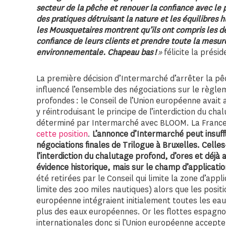
secteur de la pêche et renouer la confiance avec le p
des pratiques détruisant la nature et les équilibres
les Mousquetaires montrent qu’ils ont compris les d
confiance de leurs clients et prendre toute la mesure
environnementale. Chapeau bas !
»
félicite la prés
La première décision d’Intermarché d’arrêter la p
influencé l’ensemble des négociations sur le règl
profondes : le Conseil de l’Union européenne avait 
y réintroduisant le principe de l’interdiction du c
déterminé par Intermarché avec BLOOM. La France
cette position
.
L’annonce d’Intermarché peut insuffl
négociations finales de Trilogue à Bruxelles. Celle
l’interdiction du chalutage profond, d’ores et déj
évidence historique, mais sur le champ d’applicat
été retirées par le Conseil qui limite la zone d’app
limite des 200 miles nautiques) alors que les posi
européenne intégraient initialement toutes les eau
plus des eaux européennes. Or les flottes espagn
internationales donc si l’Union européenne accepte