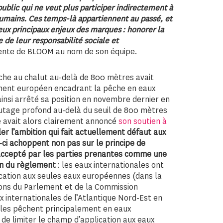
ublic qui ne veut plus participer indirectement à
 humains. Ces temps-là appartiennent au passé, et
eux principaux enjeux des marques : honorer la
 de leur responsabilité sociale et
idente de BLOOM au nom de son équipe.
êche au chalut au-delà de 800 mètres avait
ement européen encadrant la pêche en eaux
ainsi arrêté sa position en novembre dernier en
halutage profond au-delà du seuil de 800 mètres
 avait alors clairement annoncé
son soutien à
er l’ambition qui fait actuellement défaut aux
s-ci achoppent non pas sur le principe de
à accepté par les parties prenantes comme une
ion du règlement
: les eaux internationales ont
lication aux seules eaux européennes (dans la
tions du Parlement et de la Commission
x internationales de l’Atlantique Nord-Est en
oles pêchent principalement en eaux
 de limiter le champ d’application aux eaux