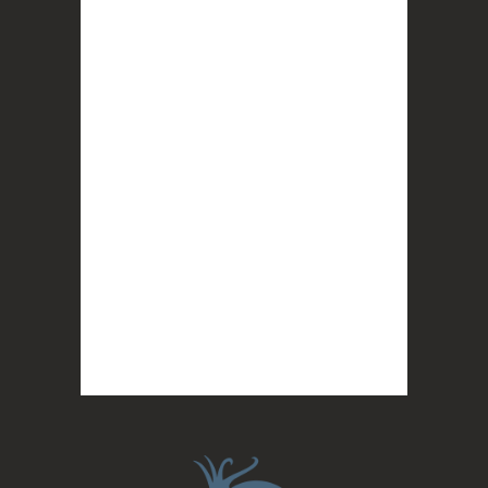
importantes : des conversations
interrogeant votre mémoire et celle de vos
proches, et la conscience de tout
...
Voir plus
Photo
BLOOM
2 months ago
Quand on vous dit que la mobilisation paye !
MERCI !
Photo
BLOOM
updated their cover photo.
2 months ago
BLOOM's cover photo
Photo