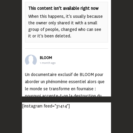
This content isn't available right now
When this happens, it's usually because
the owner only shared it with a small
group of people, changed who can see
it or it's been deleted.
BLOOM
1 month ago
Un documentaire exclusif de BLOOM pour
aborder un phénomène essentiel alors que
le monde se transforme en fournaise :
pourquoi accepte-t-on la destruction du
monde ?
[instagram feed="31414"]
Lisez jusqu’au bout et rendez-vous sur
notre chaîne Youtube (lien en bio) pour
découvrir un film qui génèrera deux choses