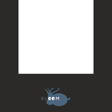
Photo
BLOOM
2 months ago
Quand on vous dit que la mobilisation paye !
MERCI !
Photo
BLOOM
updated their cover photo.
2 months ago
BLOOM's cover photo
Photo
BLOOM
2 months ago