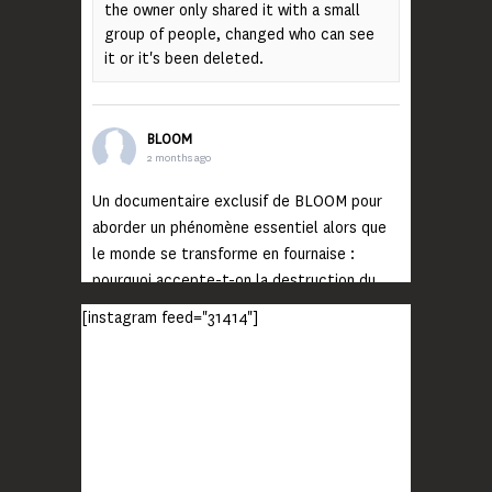
the owner only shared it with a small
group of people, changed who can see
it or it's been deleted.
BLOOM
2 months ago
Un documentaire exclusif de BLOOM pour
aborder un phénomène essentiel alors que
le monde se transforme en fournaise :
pourquoi accepte-t-on la destruction du
monde ?
[instagram feed="31414"]
Lisez jusqu’au bout et rendez-vous sur
notre chaîne Youtube (lien en bio) pour
découvrir un film qui génèrera deux choses
importantes : des conversations
interrogeant votre mémoire et celle de vos
proches, et la conscience de tout
...
Voir plus