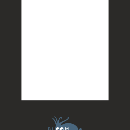
interrogeant votre mémoire et celle de vos
proches, et la conscience de tout
...
Voir plus
Photo
BLOOM
2 months ago
Quand on vous dit que la mobilisation paye !
MERCI !
Photo
BLOOM
updated their cover photo.
2 months ago
BLOOM's cover photo
Photo