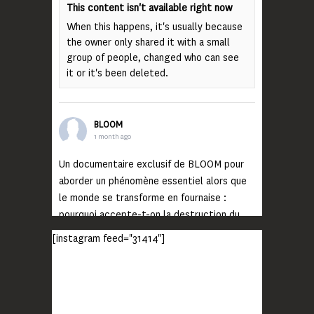
This content isn't available right now
When this happens, it's usually because
the owner only shared it with a small
group of people, changed who can see
it or it's been deleted.
BLOOM
1 month ago
Un documentaire exclusif de BLOOM pour
aborder un phénomène essentiel alors que
le monde se transforme en fournaise :
pourquoi accepte-t-on la destruction du
monde ?
[instagram feed="31414"]
Lisez jusqu’au bout et rendez-vous sur
notre chaîne Youtube (lien en bio) pour
découvrir un film qui génèrera deux choses
importantes : des conversations