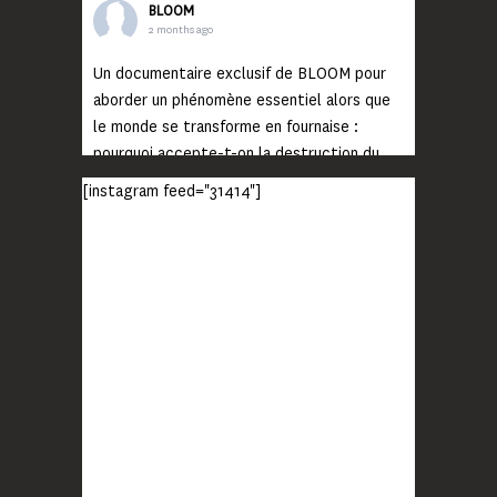
BLOOM
2 months ago
Un documentaire exclusif de BLOOM pour
aborder un phénomène essentiel alors que
le monde se transforme en fournaise :
pourquoi accepte-t-on la destruction du
monde ?
[instagram feed="31414"]
Lisez jusqu’au bout et rendez-vous sur
notre chaîne Youtube (lien en bio) pour
découvrir un film qui génèrera deux choses
importantes : des conversations
interrogeant votre mémoire et celle de vos
proches, et la conscience de tout
...
Voir plus
Photo
BLOOM
2 months ago