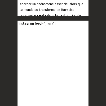
aborder un phénomène essentiel alors que
le monde se transforme en fournaise :
pourquoi accepte-t-on la destruction du
monde ?
[instagram feed="31414"]
Lisez jusqu’au bout et rendez-vous sur
notre chaîne Youtube (lien en bio) pour
découvrir un film qui génèrera deux choses
importantes : des conversations
interrogeant votre mémoire et celle de vos
proches, et la conscience de tout
...
Voir plus
Photo
BLOOM
2 months ago
Quand on vous dit que la mobilisation paye !
MERCI !