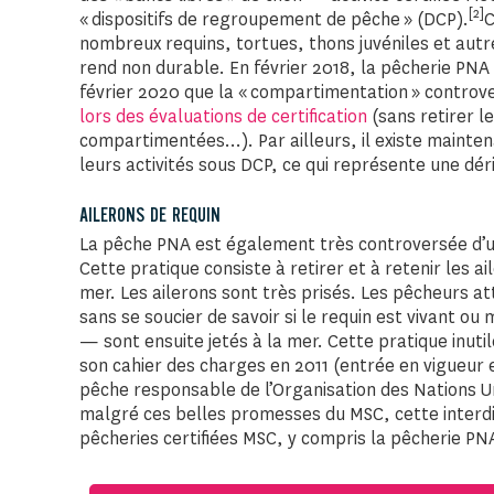
[2]
« dispositifs de regroupement de pêche » (DCP).
C
nombreux requins, tortues, thons juvéniles et autr
rend non durable. En février 2018, la pêcherie PNA 
février 2020 que la « compartimentation » controv
lors des évaluations de certification
(sans retirer le
compartimentées…). Par ailleurs, il existe mainten
leurs activités sous DCP, ce qui représente une dé
AILERONS DE REQUIN
La pêche PNA est également très controversée d’un 
Cette pratique consiste à retirer et à retenir les a
mer. Les ailerons sont très prisés. Les pêcheurs a
sans se soucier de savoir si le requin est vivant ou
— sont ensuite jetés à la mer. Cette pratique inuti
son cahier des charges en 2011 (entrée en vigueur 
pêche responsable de l’Organisation des Nations Uni
malgré ces belles promesses du MSC, cette interdi
pêcheries certifiées MSC, y compris la pêcherie PN