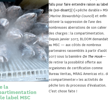
fallu pour faire entendre raison au labe
de (soi-disant)
[1] « pêche durable » MS
(
Marine Stewardship Council
) et enfin
obtenir la suppression de l’une des
nombreuses aberrations de son cahier
des charges : la compartimentation.
Depuis janvier 2017, BLOOM demandai
au MSC — aux côtés de nombreux
partenaires rassemblés à partir d’août
2017 sous la bannière
On The Hook
—
de retirer la possibilité offerte aux
organismes de certification comme
Bureau Veritas, MRAG Americas etc. d
« compartimenter » les activités de
pêche lors du processus d’évaluation.
e la
artimentation
C’est chose faite !
 le label MSC