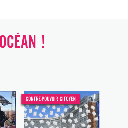
'OCÉAN !
CONTRE-POUVOIR CITOYEN