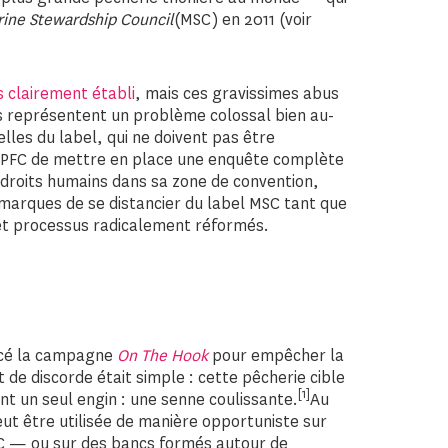
ine Stewardship Council
(MSC) en 2011 (voir
 clairement établi
, mais ces gravissimes abus
es représentent un problème colossal bien au-
lles du label, qui ne doivent pas être
WCPFC de mettre en place une enquête complète
s droits humains dans sa zone de convention,
marques de se distancier du label MSC tant que
et processus radicalement réformés.
ncé la campagne
On The Hook
pour empêcher la
t de discorde était simple : cette pêcherie cible
[1]
ant un seul engin : une senne coulissante.
Au
t être utilisée de manière opportuniste sur
MSC — ou sur des bancs formés autour de