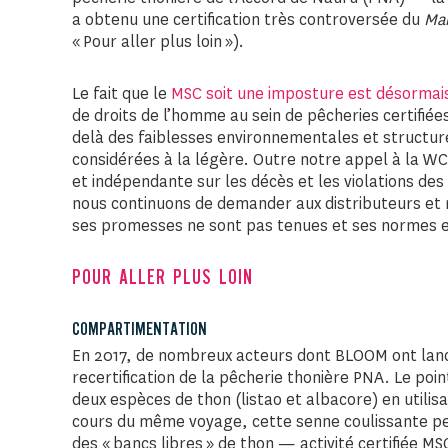
a obtenu une certification très controversée du
Mar
« Pour aller plus loin »).
Le fait que le
MSC soit une imposture est désormais
de droits de l’homme au sein de pêcheries certifié
delà des faiblesses environnementales et structure
considérées à la légère. Outre notre appel à la 
et indépendante sur les décès et les violations de
nous continuons de demander aux distributeurs et 
ses promesses ne sont pas tenues et ses normes 
POUR ALLER PLUS LOIN
COMPARTIMENTATION
En 2017, de nombreux acteurs dont BLOOM ont la
recertification de la pêcherie thonière PNA. Le poin
deux espèces de thon (listao et albacore) en utilis
cours du même voyage, cette senne coulissante peu
des « bancs libres » de thon — activité certifiée 