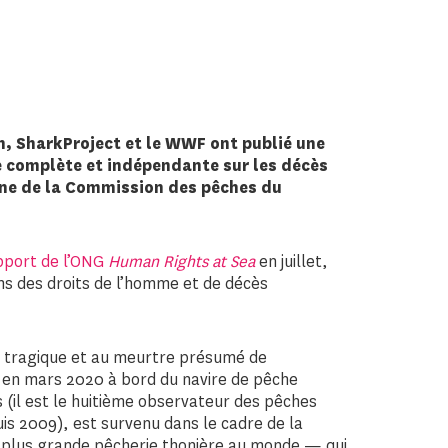
, SharkProject et le WWF ont publié une
complète et indépendante sur les décès
one de la Commission des pêches du
pport de l’ONG
Human Rights at Sea
en juillet,
ons des droits de l’homme et de décès
ort tragique et au meurtre présumé de
ii en mars 2020 à bord du navire de pêche
s (il est le huitième observateur des pêches
uis 2009), est survenu dans le cadre de la
a plus grande pêcherie thonière au monde — qui