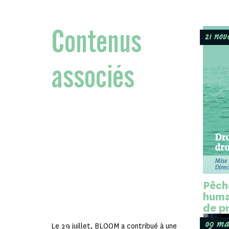
Contenus
21 no
associés
Pêche
huma
de p
09 ma
Le 29 juillet, BLOOM a contribué à une