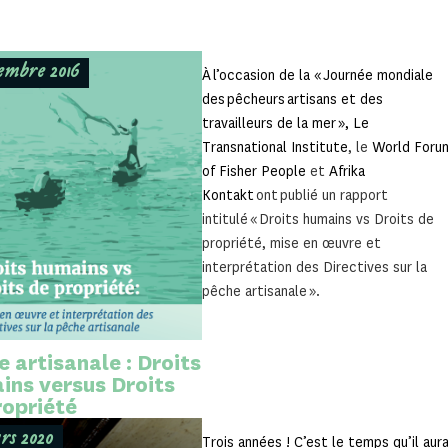
vembre 2016
À l’occasion de la « Journée mondiale
des pêcheurs artisans et des
travailleurs de la mer », Le
Transnational Institute
, le
World Foru
of Fisher People
et
Afrika
Kontakt
ont publié un rapport
intitulé « Droits humains vs Droits de
propriété, mise en œuvre et
interprétation des Directives sur la
pêche artisanale ».
 artisanale : Droits
ins versus Droits
ropriété
rs 2020
Trois années ! C’est le temps qu’il aur