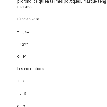
profond, ce qui en termes politiques, marque l’eng
mesure.
L’ancien vote
+ : 342
– : 326
0 : 19
Les corrections
+ : 2
– : 18
0 : 0