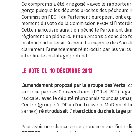
Ce compromis a été « négocié » avec le rapporteur 
gorge puisque les députés proches des pêcheurs ind
Commission PECH du Parlement européen, ont expli
moment du vote de la Commission PECH si l’interdic
Cette manœuvre aurait empêché le Parlement dans
règlement en plénière. Kriton Arsenis a donc été f
profond qui lui tenait à cœur. La majorité des Soci
clairement l’amendement réintroduit par les Verts 
interdire le chalutage profond.
LE VOTE DU 10 DÉCEMBRE 2013
L’amendement proposé par le groupe des Verts
, c
ainsi que par des Conservateurs (ECR et PPE), ég
radicale, avec le député réunionnais Younous Omar
Centre (groupe ALDE où l’on trouve le MoDem et la
Sarnez)
réintroduisait l’interdiction du chalutage
Pour avoir une chance de se prononcer sur l’interdic