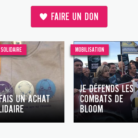
FAIRE UN DON
SOLIDAIRE
MOBILISATION
JE DÉFENDS LES
 FAIS UN ACHAT
COMBATS DE
LIDAIRE
BLOOM