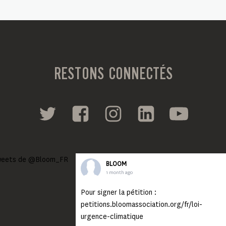
RESTONS CONNECTÉS
eets de @Bloom_FR
BLOOM
1 month ago
Pour signer la pétition :
petitions.bloomassociation.org/fr/loi-
urgence-climatique