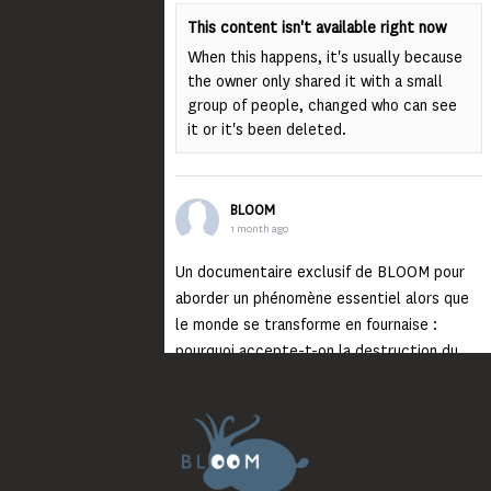
This content isn't available right now
When this happens, it's usually because
the owner only shared it with a small
group of people, changed who can see
it or it's been deleted.
BLOOM
1 month ago
Un documentaire exclusif de BLOOM pour
aborder un phénomène essentiel alors que
le monde se transforme en fournaise :
pourquoi accepte-t-on la destruction du
monde ?
Lisez jusqu’au bout et rendez-vous sur
notre chaîne Youtube (lien en bio) pour
découvrir un film qui génèrera deux choses