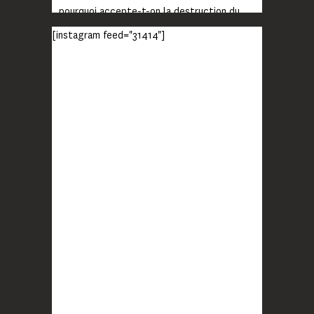
pourquoi accepte-t-on la destruction du
monde ?
[instagram feed="31414"]
Lisez jusqu’au bout et rendez-vous sur
notre chaîne Youtube (lien en bio) pour
découvrir un film qui génèrera deux choses
importantes : des conversations
interrogeant votre mémoire et celle de vos
proches, et la conscience de tout
...
Voir plus
Photo
BLOOM
2 months ago
Quand on vous dit que la mobilisation paye !
MERCI !
Photo