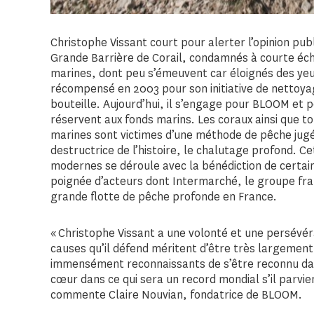
Christophe Vissant court pour alerter l’opinion publ
Grande Barrière de Corail, condamnés à courte éc
marines, dont peu s’émeuvent car éloignés des yeux
récompensé en 2003 pour son initiative de nettoya
bouteille. Aujourd’hui, il s’engage pour BLOOM et p
réservent aux fonds marins. Les coraux ainsi que t
marines sont victimes d’une méthode de pêche jug
destructrice de l’histoire, le chalutage profond. 
modernes se déroule avec la bénédiction de certai
poignée d’acteurs dont Intermarché, le groupe fran
grande flotte de pêche profonde en France.
« Christophe Vissant a une volonté et une persévé
causes qu’il défend méritent d’être très largemen
immensément reconnaissants de s’être reconnu da
cœur dans ce qui sera un record mondial s’il parvien
commente Claire Nouvian, fondatrice de BLOOM.