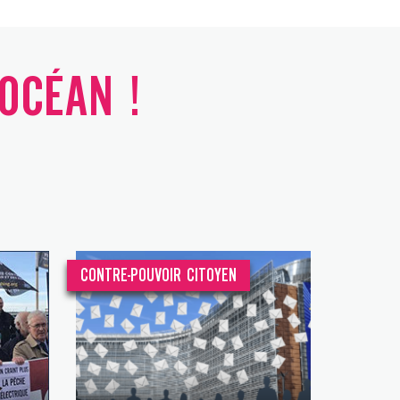
'OCÉAN !
CONTRE-POUVOIR CITOYEN