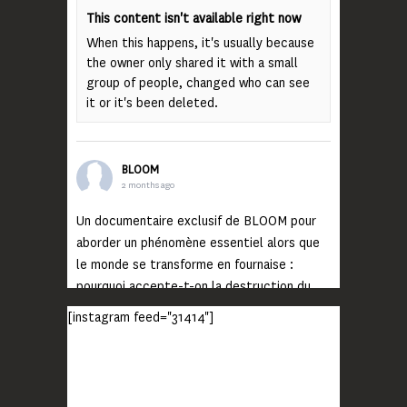
This content isn't available right now
When this happens, it's usually because
the owner only shared it with a small
group of people, changed who can see
it or it's been deleted.
BLOOM
2 months ago
Un documentaire exclusif de BLOOM pour
aborder un phénomène essentiel alors que
le monde se transforme en fournaise :
pourquoi accepte-t-on la destruction du
monde ?
[instagram feed="31414"]
Lisez jusqu’au bout et rendez-vous sur
notre chaîne Youtube (lien en bio) pour
découvrir un film qui génèrera deux choses
importantes : des conversations