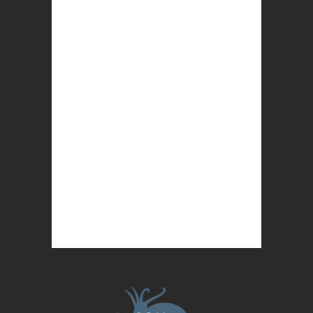
interrogeant votre mémoire et celle de vos
proches, et la conscience de tout
...
Voir plus
Photo
BLOOM
2 months ago
Quand on vous dit que la mobilisation paye !
MERCI !
Photo
BLOOM
updated their cover photo.
2 months ago
BLOOM's cover photo
Photo