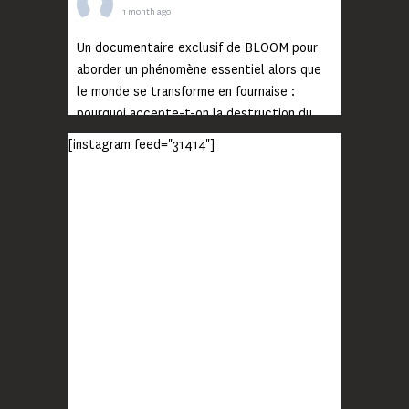
1 month ago
Un documentaire exclusif de BLOOM pour
aborder un phénomène essentiel alors que
le monde se transforme en fournaise :
pourquoi accepte-t-on la destruction du
monde ?
[instagram feed="31414"]
Lisez jusqu’au bout et rendez-vous sur
notre chaîne Youtube (lien en bio) pour
découvrir un film qui génèrera deux choses
importantes : des conversations
interrogeant votre mémoire et celle de vos
proches, et la conscience de tout
...
Voir plus
Photo
BLOOM
2 months ago