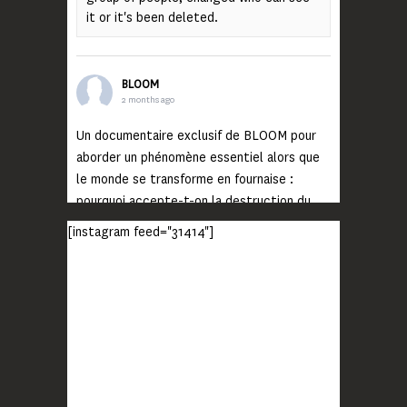
it or it's been deleted.
BLOOM
2 months ago
Un documentaire exclusif de BLOOM pour
aborder un phénomène essentiel alors que
le monde se transforme en fournaise :
pourquoi accepte-t-on la destruction du
monde ?
[instagram feed="31414"]
Lisez jusqu’au bout et rendez-vous sur
notre chaîne Youtube (lien en bio) pour
découvrir un film qui génèrera deux choses
importantes : des conversations
interrogeant votre mémoire et celle de vos
proches, et la conscience de tout
...
Voir plus
Photo