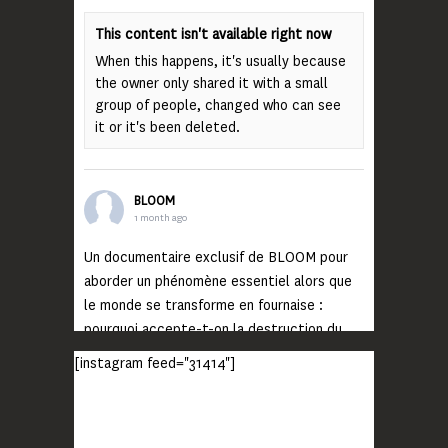
This content isn't available right now
When this happens, it's usually because
the owner only shared it with a small
group of people, changed who can see
it or it's been deleted.
BLOOM
1 month ago
Un documentaire exclusif de BLOOM pour
aborder un phénomène essentiel alors que
le monde se transforme en fournaise :
pourquoi accepte-t-on la destruction du
monde ?
[instagram feed="31414"]
Lisez jusqu’au bout et rendez-vous sur
notre chaîne Youtube (lien en bio) pour
découvrir un film qui génèrera deux choses