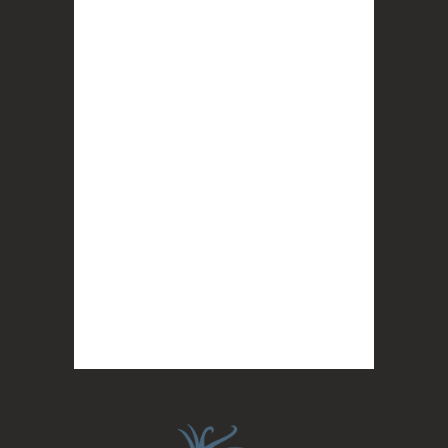
importantes : des conversations
interrogeant votre mémoire et celle de vos
proches, et la conscience de tout
...
Voir plus
Photo
BLOOM
2 months ago
Quand on vous dit que la mobilisation paye !
MERCI !
Photo
BLOOM
updated their cover photo.
2 months ago
BLOOM's cover photo
Photo