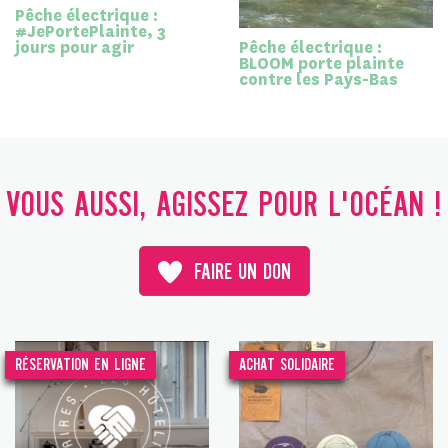
Pêche électrique :
#JePortePlainte, 3
jours pour agir
Pêche électrique :
BLOOM porte plainte
contre les Pays-Bas
VOUS AUSSI, AGISSEZ POUR L'OCÉAN !
FAIRE UN DON
RÉSERVATION EN LIGNE
ACHAT SOLIDAIRE