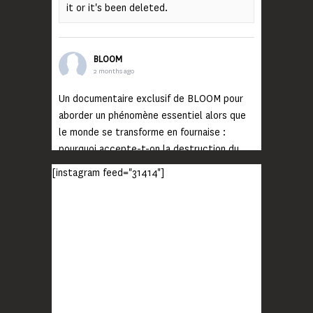
it or it's been deleted.
BLOOM
2 months ago
Un documentaire exclusif de BLOOM pour
aborder un phénomène essentiel alors que
le monde se transforme en fournaise :
pourquoi accepte-t-on la destruction du
monde ?
[instagram feed="31414"]
Lisez jusqu’au bout et rendez-vous sur
notre chaîne Youtube (lien en bio) pour
découvrir un film qui génèrera deux choses
importantes : des conversations
interrogeant votre mémoire et celle de vos
proches, et la conscience de tout
...
Voir plus
Photo