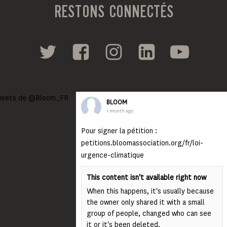
RESTONS CONNECTÉS
eets de @Bloom_FR
BLOOM
1 month ago
Pour signer la pétition :
petitions.bloomassociation.org/fr/loi-
urgence-climatique
This content isn't available right now
When this happens, it's usually because
the owner only shared it with a small
group of people, changed who can see
it or it's been deleted.