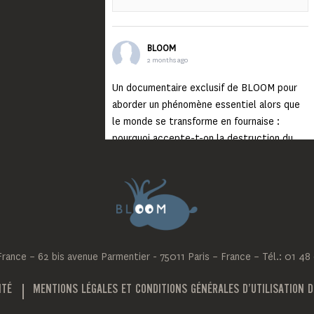
BLOOM
2 months ago
Un documentaire exclusif de BLOOM pour
aborder un phénomène essentiel alors que
le monde se transforme en fournaise :
pourquoi accepte-t-on la destruction du
monde ?
Lisez jusqu’au bout et rendez-vous sur
notre chaîne Youtube (lien en bio) pour
découvrir un film qui génèrera deux choses
importantes : des conversations
interrogeant votre mémoire et celle de vos
ance – 62 bis avenue Parmentier - 75011 Paris – France – Tél.: 01 48
proches, et la conscience de tout
...
Voir plus
Photo
ITÉ
MENTIONS LÉGALES ET CONDITIONS GÉNÉRALES D’UTILISATION D