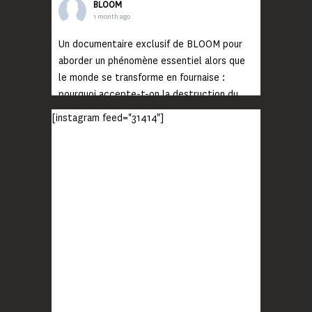
BLOOM
1 month ago
Un documentaire exclusif de BLOOM pour
aborder un phénomène essentiel alors que
le monde se transforme en fournaise :
pourquoi accepte-t-on la destruction du
monde ?
[instagram feed="31414"]
Lisez jusqu’au bout et rendez-vous sur
notre chaîne Youtube (lien en bio) pour
découvrir un film qui génèrera deux choses
importantes : des conversations
interrogeant votre mémoire et celle de vos
proches, et la conscience de tout
...
Voir plus
Photo
BLOOM
2 months ago