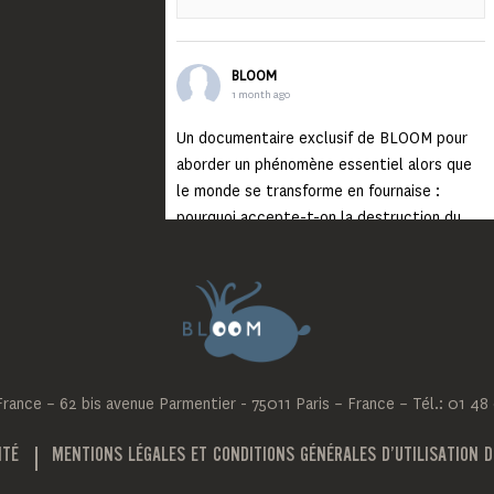
BLOOM
1 month ago
Un documentaire exclusif de BLOOM pour
aborder un phénomène essentiel alors que
le monde se transforme en fournaise :
pourquoi accepte-t-on la destruction du
monde ?
Lisez jusqu’au bout et rendez-vous sur
notre chaîne Youtube (lien en bio) pour
découvrir un film qui génèrera deux choses
importantes : des conversations
interrogeant votre mémoire et celle de vos
ance – 62 bis avenue Parmentier - 75011 Paris – France – Tél.: 01 48
proches, et la conscience de tout
...
Voir plus
Photo
ITÉ
MENTIONS LÉGALES ET CONDITIONS GÉNÉRALES D’UTILISATION D