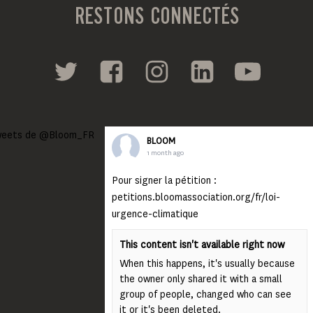
RESTONS CONNECTÉS
eets de @Bloom_FR
BLOOM
1 month ago
Pour signer la pétition :
petitions.bloomassociation.org/fr/loi-
urgence-climatique
This content isn't available right now
When this happens, it's usually because
the owner only shared it with a small
group of people, changed who can see
it or it's been deleted.