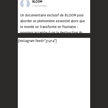
BLOOM
2 months ago
Un documentaire exclusif de BLOOM pour
aborder un phénomène essentiel alors que
le monde se transforme en fournaise :
pourquoi accepte-t-on la destruction du
monde ?
[instagram feed="31414"]
Lisez jusqu’au bout et rendez-vous sur
notre chaîne Youtube (lien en bio) pour
découvrir un film qui génèrera deux choses
importantes : des conversations
interrogeant votre mémoire et celle de vos
proches, et la conscience de tout
...
Voir plus
Photo
BLOOM
2 months ago