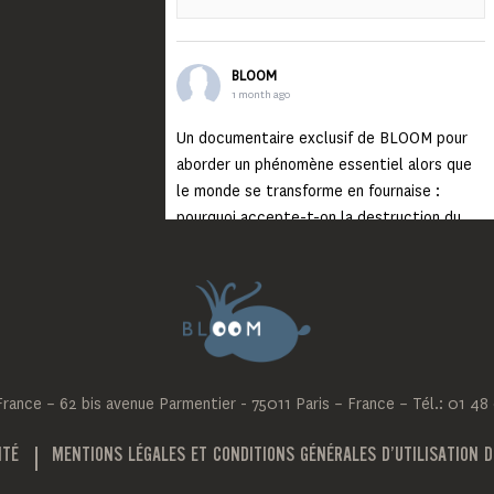
BLOOM
1 month ago
Un documentaire exclusif de BLOOM pour
aborder un phénomène essentiel alors que
le monde se transforme en fournaise :
pourquoi accepte-t-on la destruction du
monde ?
Lisez jusqu’au bout et rendez-vous sur
notre chaîne Youtube (lien en bio) pour
découvrir un film qui génèrera deux choses
importantes : des conversations
interrogeant votre mémoire et celle de vos
ance – 62 bis avenue Parmentier - 75011 Paris – France – Tél.: 01 48
proches, et la conscience de tout
...
Voir plus
Photo
ITÉ
MENTIONS LÉGALES ET CONDITIONS GÉNÉRALES D’UTILISATION D