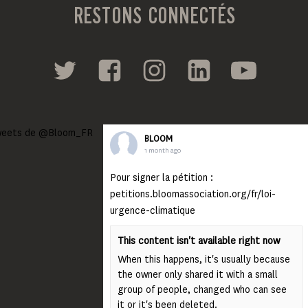
RESTONS CONNECTÉS
eets de @Bloom_FR
BLOOM
1 month ago
Pour signer la pétition :
petitions.bloomassociation.org/fr/loi-
urgence-climatique
This content isn't available right now
When this happens, it's usually because
the owner only shared it with a small
group of people, changed who can see
it or it's been deleted.