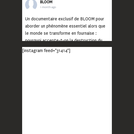
BLOOM
1 month ago
Un documentaire exclusif de BLOOM pour
aborder un phénomène essentiel alors que
le monde se transforme en fournaise :
pourquoi accepte-t-on la destruction du
monde ?
[instagram feed="31414"]
Lisez jusqu’au bout et rendez-vous sur
notre chaîne Youtube (lien en bio) pour
découvrir un film qui génèrera deux choses
importantes : des conversations
interrogeant votre mémoire et celle de vos
proches, et la conscience de tout
...
Voir plus
Photo
BLOOM
2 months ago