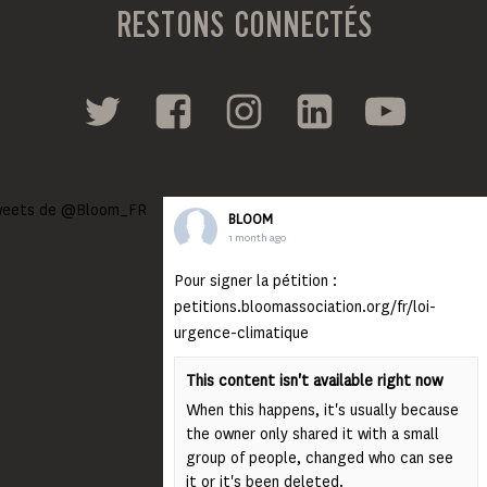
RESTONS CONNECTÉS
eets de @Bloom_FR
BLOOM
1 month ago
Pour signer la pétition :
petitions.bloomassociation.org/fr/loi-
urgence-climatique
This content isn't available right now
When this happens, it's usually because
the owner only shared it with a small
group of people, changed who can see
it or it's been deleted.