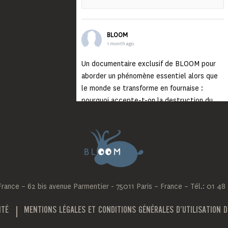
BLOOM
1 month ago
Un documentaire exclusif de BLOOM pour
aborder un phénomène essentiel alors que
le monde se transforme en fournaise :
pourquoi accepte-t-on la destruction du
monde ?
Lisez jusqu’au bout et rendez-vous sur
notre chaîne Youtube (lien en bio) pour
découvrir un film qui génèrera deux choses
importantes : des conversations
interrogeant votre mémoire et celle de vos
ance – 62 bis avenue Parmentier - 75011 Paris – France – Tél.: 01 48
proches, et la conscience de tout
...
Voir plus
Photo
ITÉ
MENTIONS LÉGALES ET CONDITIONS GÉNÉRALES D’UTILISATION D