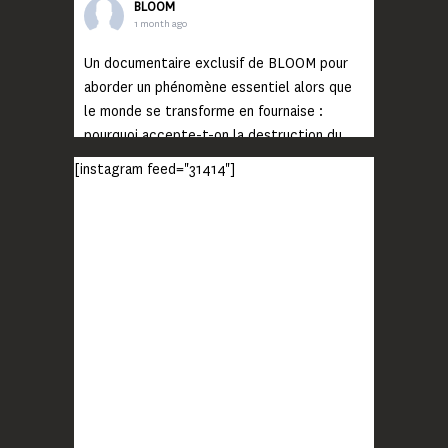
BLOOM
1 month ago
Un documentaire exclusif de BLOOM pour
aborder un phénomène essentiel alors que
le monde se transforme en fournaise :
pourquoi accepte-t-on la destruction du
monde ?
[instagram feed="31414"]
Lisez jusqu’au bout et rendez-vous sur
notre chaîne Youtube (lien en bio) pour
découvrir un film qui génèrera deux choses
importantes : des conversations
interrogeant votre mémoire et celle de vos
proches, et la conscience de tout
...
Voir plus
Photo
BLOOM
2 months ago