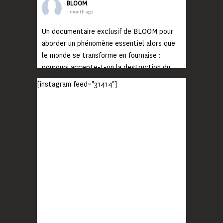
BLOOM
1 month ago
Un documentaire exclusif de BLOOM pour
aborder un phénomène essentiel alors que
le monde se transforme en fournaise :
pourquoi accepte-t-on la destruction du
monde ?
[instagram feed="31414"]
Lisez jusqu’au bout et rendez-vous sur
notre chaîne Youtube (lien en bio) pour
découvrir un film qui génèrera deux choses
importantes : des conversations
interrogeant votre mémoire et celle de vos
proches, et la conscience de tout
...
Voir plus
Photo
BLOOM
2 months ago