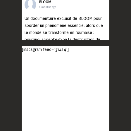
BLOOM
2 months ago
Un documentaire exclusif de BLOOM pour
aborder un phénomène essentiel alors que
le monde se transforme en fournaise :
pourquoi accepte-t-on la destruction du
monde ?
[instagram feed="31414"]
Lisez jusqu’au bout et rendez-vous sur
notre chaîne Youtube (lien en bio) pour
découvrir un film qui génèrera deux choses
importantes : des conversations
interrogeant votre mémoire et celle de vos
proches, et la conscience de tout
...
Voir plus
Photo
BLOOM
2 months ago