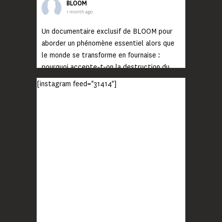
BLOOM
1 month ago
Un documentaire exclusif de BLOOM pour
aborder un phénomène essentiel alors que
le monde se transforme en fournaise :
pourquoi accepte-t-on la destruction du
monde ?
[instagram feed="31414"]
Lisez jusqu’au bout et rendez-vous sur
notre chaîne Youtube (lien en bio) pour
découvrir un film qui génèrera deux choses
importantes : des conversations
interrogeant votre mémoire et celle de vos
proches, et la conscience de tout
...
Voir plus
Photo
BLOOM
2 months ago