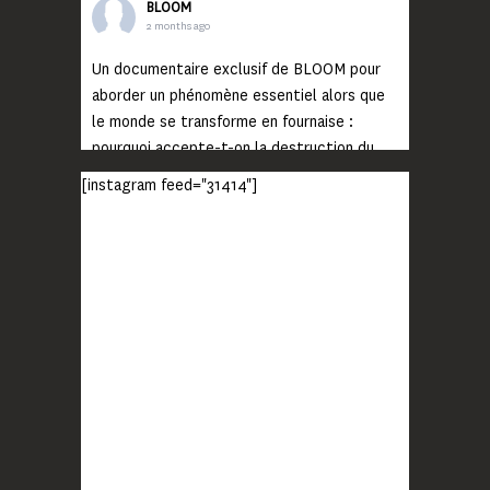
BLOOM
2 months ago
Un documentaire exclusif de BLOOM pour
aborder un phénomène essentiel alors que
le monde se transforme en fournaise :
pourquoi accepte-t-on la destruction du
monde ?
[instagram feed="31414"]
Lisez jusqu’au bout et rendez-vous sur
notre chaîne Youtube (lien en bio) pour
découvrir un film qui génèrera deux choses
importantes : des conversations
interrogeant votre mémoire et celle de vos
proches, et la conscience de tout
...
Voir plus
Photo
BLOOM
2 months ago