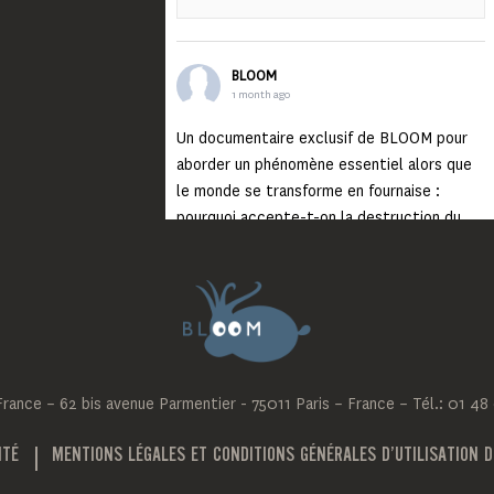
BLOOM
1 month ago
Un documentaire exclusif de BLOOM pour
aborder un phénomène essentiel alors que
le monde se transforme en fournaise :
pourquoi accepte-t-on la destruction du
monde ?
Lisez jusqu’au bout et rendez-vous sur
notre chaîne Youtube (lien en bio) pour
découvrir un film qui génèrera deux choses
importantes : des conversations
interrogeant votre mémoire et celle de vos
ance – 62 bis avenue Parmentier - 75011 Paris – France – Tél.: 01 48
proches, et la conscience de tout
...
Voir plus
Photo
ITÉ
MENTIONS LÉGALES ET CONDITIONS GÉNÉRALES D’UTILISATION D