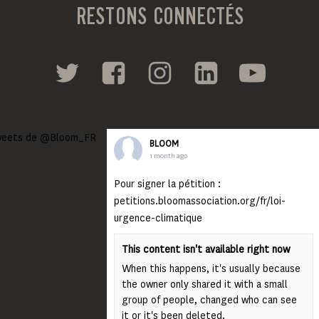
RESTONS CONNECTÉS
eets de @Bloom_FR
BLOOM
1 month ago
Pour signer la pétition :
petitions.bloomassociation.org/fr/loi-
urgence-climatique
This content isn't available right now
When this happens, it's usually because
the owner only shared it with a small
group of people, changed who can see
it or it's been deleted.